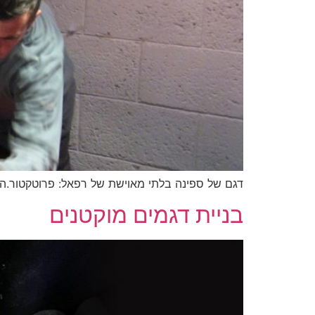
דגם של ספינה בלתי מאוישת של רפאל: פרוטקטור.הדגם בוצע בקנ"מ של 1:6 וכלל בנוסף לספינה גם
בניית דגמים מוקטנים