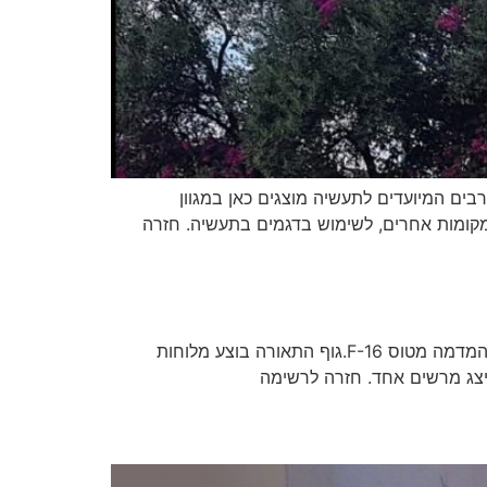
בים המיועדים לתעשיה מוצגים כאן במגוון
ת במקומות אחרים, לשימוש בדגמים בתעשיה. חזרה
מצגת מערכות הגנה אווירית F-16לקוח: אלישרא עבודה זו בוצעה בשיתוף חברת קומפיוגרפיק ובה הכנו גוף תאורה דינמי המדמה מטוס F-16.גוף התאורה בוצע מלוחות