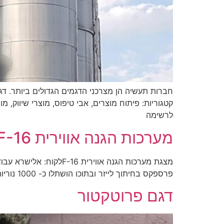
חברות תעשיה הן מצרכני הדגמים הגדולים ביותר. דג
קטגוריות: פיתוח מוצרים, אבי טיפוס, מוצרי שיווק, 
לרשימה
מערכות הגנה אווירית F-16
פרספקס בחיתוך לייזר ובתוכו הושתלו כ- 1000 נוריות LED הנשלטות ע"י מחשב.גוף התאורה השתלב בסרט תדמית למייצג מרשים אחד. חזרה לרשימה
דגם פרוטקטור