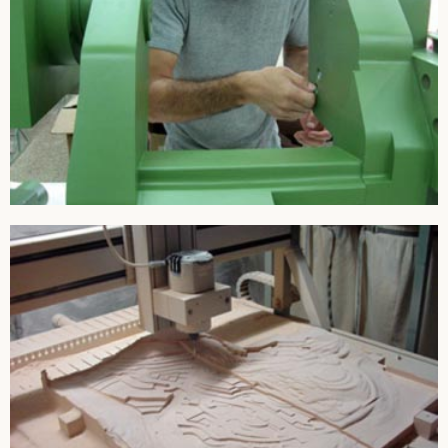
פירוט שיטות היציקה המשמשות בבנית דגמים
תהליך היציקה הינו תהליך שבו שופכים חומר במצב נוזלי לתבנית.
החומר עובר ריאקציה שבסיומה מתקבל מוצר קשיח בנגטיב לתבנית ...
קרא עוד
שיטות בניית מודלים עיבוד שבבי
כלי חיתוך (כרסום, סכין . . .) מסיר שבבים מגוש החומר עד לקבלת
המוצר הסופי. כלים של עיבוד שבבי הם המסור, המקדחה והמחרטה ...
קרא עוד