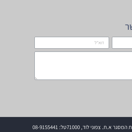
ר
טל: 08-9155441