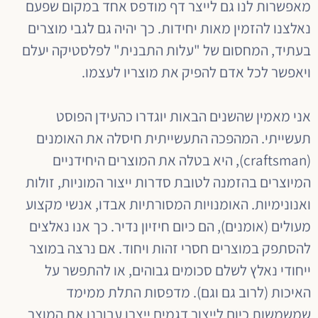
מאפשרות לנו גם לייצר דף מודפס אחד במקום שפעם
נאלצנו להזמין מאות יחידות. כך יהיה גם לגבי מוצרים
בעתיד, המחסום של "עלות התבנית" לפלסטיקה יעלם
ויאפשר לכל אדם להפיק את מוצריו לעצמו.
אני מאמין שהשנים הבאות יוגדרו כהעידן הפוסט
תעשייתי. המהפכה התעשייתית חיסלה את האומנים
(craftsman), היא בטלה את המוצרים היחידניים
המיוצרים בהזמנה לטובת סדרות ייצור המוניות, זולות
ואנונימיות. האומנויות המסורתיות אבדו, אנשי מקצוע
מעולים (אומנים), הם כיום חיזיון נדיר. כך אנו נאלצים
להסתפק במוצרים חסרי זהות ויחוד. אם נרצה במוצר
ייחודי נאלץ לשלם סכומים גבוהים, או להתפשר על
האיכות (לרוב גם וגם). מדפסות התלת ממימד
שמשמשות כיום לייצור דגמים ייצרו עבורנו את המוצר